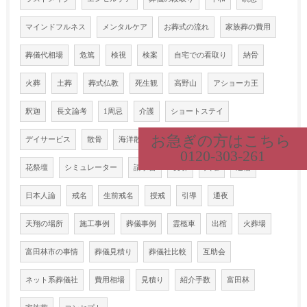
マインドフルネス
メンタルケア
お葬式の流れ
家族葬の費用
葬儀代相場
危篤
検視
検案
自宅での看取り
納骨
火葬
土葬
葬式仏教
死生観
高野山
アショーカ王
釈迦
長文論考
1周忌
介護
ショートステイ
お急ぎの方はこちら
デイサービス
散骨
海洋散骨
散骨法律
集団就職
祭壇
0120-303-261
花祭壇
シミュレーター
請求書
友引
六曜
迷信
日本人論
戒名
生前戒名
授戒
引導
通夜
天翔の場所
施工事例
葬儀事例
霊柩車
出棺
火葬場
富田林市の事情
葬儀見積り
葬儀社比較
互助会
ネット系葬儀社
費用相場
見積り
紹介手数
富田林