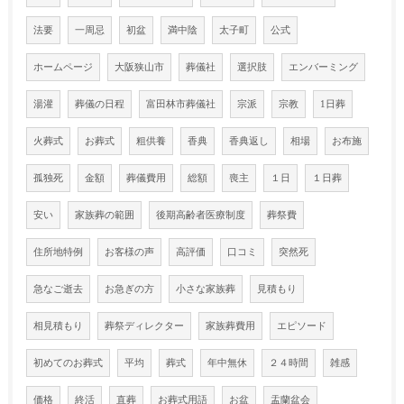
法要
一周忌
初盆
満中陰
太子町
公式
ホームページ
大阪狭山市
葬儀社
選択肢
エンバーミング
湯灌
葬儀の日程
富田林市葬儀社
宗派
宗教
1日葬
火葬式
お葬式
粗供養
香典
香典返し
相場
お布施
孤独死
金額
葬儀費用
総額
喪主
１日
１日葬
安い
家族葬の範囲
後期高齢者医療制度
葬祭費
住所地特例
お客様の声
高評価
口コミ
突然死
急なご逝去
お急ぎの方
小さな家族葬
見積もり
相見積もり
葬祭ディレクター
家族葬費用
エピソード
初めてのお葬式
平均
葬式
年中無休
２４時間
雑感
価格
終活
直葬
お葬式用語
お盆
盂蘭盆会