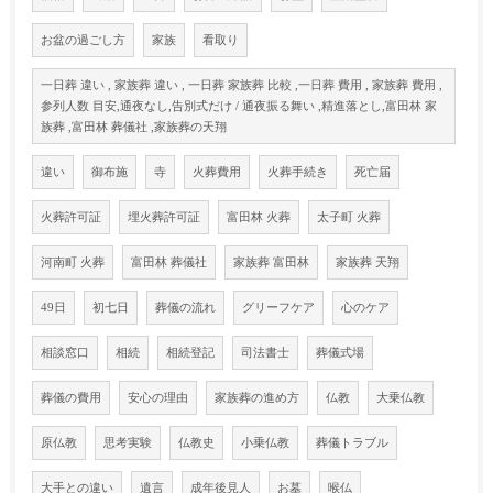
お盆の過ごし方
家族
看取り
一日葬 違い , 家族葬 違い , 一日葬 家族葬 比較 ,一日葬 費用 , 家族葬 費用 ,
参列人数 目安,通夜なし,告別式だけ / 通夜振る舞い ,精進落とし,富田林 家
族葬 ,富田林 葬儀社 ,家族葬の天翔
違い
御布施
寺
火葬費用
火葬手続き
死亡届
火葬許可証
埋火葬許可証
富田林 火葬
太子町 火葬
河南町 火葬
富田林 葬儀社
家族葬 富田林
家族葬 天翔
49日
初七日
葬儀の流れ
グリーフケア
心のケア
相談窓口
相続
相続登記
司法書士
葬儀式場
葬儀の費用
安心の理由
家族葬の進め方
仏教
大乗仏教
原仏教
思考実験
仏教史
小乗仏教
葬儀トラブル
大手との違い
遺言
成年後見人
お墓
喉仏