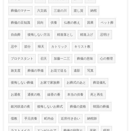
葬儀のマナー
六文銭
三途の川
渡し賃
納棺
葬儀の豆知識
回向
供養
仏教の教え
因果
ペット葬
自由葬
後悔しない方法
精進落とし
精進上げ
忌明け
忌中
節分
帰天
カトリック
キリスト教
プロテスタント
召天
加藤一二三
葬儀の意味
心の整理
旅支度
葬儀の準備
お花で送る
遺影
写真
後悔しない葬儀
お家で家族葬
お葬式のあと
葬送儀礼
お通夜
通夜の晩
線香の番
本当の供養
死と再生
銀河鉄道の夜
後悔しないお葬式
葬儀の資格
韓国の葬儀
儒教
手元供養
町内会
近所付き合い
納棺師
ラストメイク
エンゼルケア
葬儀の段取り
平和
瞑想