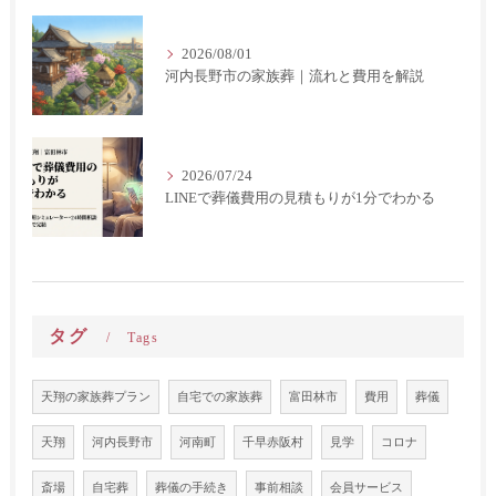
2026/08/01
河内長野市の家族葬｜流れと費用を解説
2026/07/24
LINEで葬儀費用の見積もりが1分でわかる
タグ
Tags
天翔の家族葬プラン
自宅での家族葬
富田林市
費用
葬儀
天翔
河内長野市
河南町
千早赤阪村
見学
コロナ
斎場
自宅葬
葬儀の手続き
事前相談
会員サービス